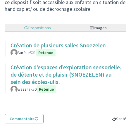
ce dispositif soit accessible aux enfants en situation de
handicap et/ ou de décrochage scolaire.
Propositions
Images
Création de plusieurs salles Snoezelen
Aurélie
1
Retenue
Création d’espaces d’exploration sensorielle,
de détente et de plaisir (SNOEZELEN) au
sein des écoles-ulis.
wassila
0
Retenue
Commentaire
Santé
Filtrer l