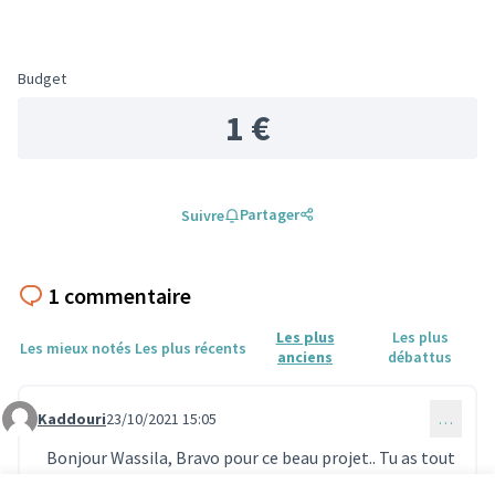
Budget
1 €
Partager
Suivre
1 commentaire
Les plus
Les plus
Les mieux notés
Les plus récents
anciens
débattus
Kaddouri
23/10/2021 15:05
…
Commentaire 388
Bonjour Wassila, Bravo pour ce beau projet.. Tu as tout
mon soutien.