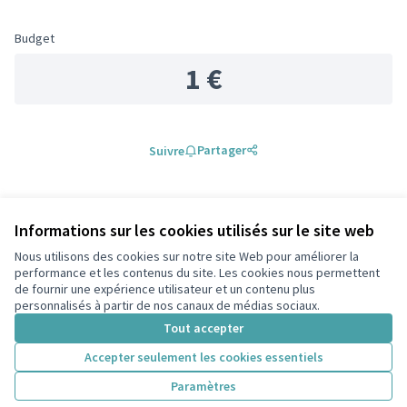
Budget
1 €
Partager
Suivre
0 commentaire
Informations sur les cookies utilisés sur le site web
Les plus
Les plus
Nous utilisons des cookies sur notre site Web pour améliorer la
Les mieux notés
Les plus récents
anciens
débattus
performance et les contenus du site. Les cookies nous permettent
de fournir une expérience utilisateur et un contenu plus
personnalisés à partir de nos canaux de médias sociaux.
Connectez-vous
ou
créez un compte
pour ajouter votre
Tout accepter
commentaire.
Accepter seulement les cookies essentiels
Paramètres
Référence : -PROJ-2021-09-41