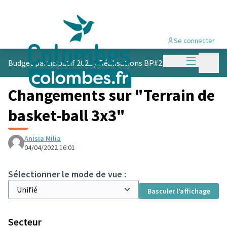
Se connecter
Menu princi
Menu p
Budget participatif 2021
/
Réalisations BP#21
Changements sur "Terrain de
basket-ball 3x3"
Anisia Milia
04/04/2022 16:01
Sélectionner le mode de vue :
Basculer l’affichage
Secteur