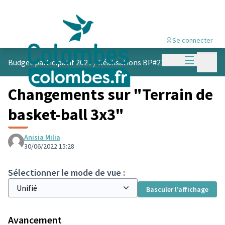
Se connecter
Menu princi
Menu p
Budget participatif 2021
/
Réalisations BP#21
Changements sur "Terrain de
basket-ball 3x3"
Anisia Milia
30/06/2022 15:28
Sélectionner le mode de vue :
Basculer l’affichage
Avancement