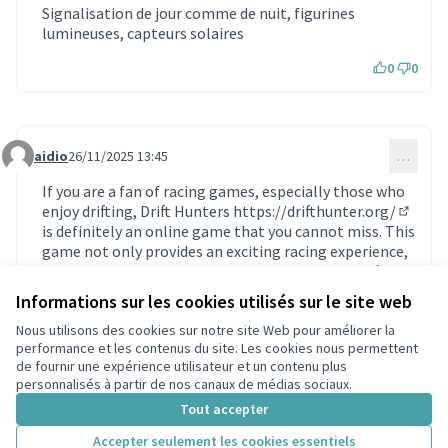
Signalisation de jour comme de nuit, figurines
lumineuses, capteurs solaires
0
0
aidio
26/11/2025 13:45
…
Commentaire 1988
If you are a fan of racing games, especially those who
enjoy drifting, Drift Hunters
https://drifthunter.org/
(Lien e
is definitely an online game that you cannot miss. This
game not only provides an exciting racing experience,
but also allows you to experience the thrill of drifting
and technical challenges in the virtual world.
Informations sur les cookies utilisés sur le site web
0
0
Nous utilisons des cookies sur notre site Web pour améliorer la
performance et les contenus du site. Les cookies nous permettent
de fournir une expérience utilisateur et un contenu plus
personnalisés à partir de nos canaux de médias sociaux.
Connectez-vous
ou
créez un compte
pour ajouter votre
Tout accepter
commentaire.
Accepter seulement les cookies essentiels