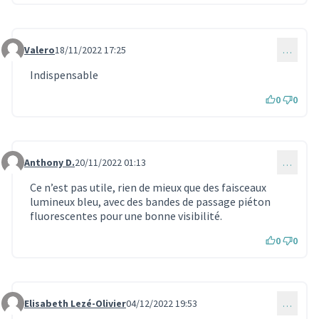
Valero
18/11/2022 17:25
…
Commentaire 743
Indispensable
0
0
Anthony D.
20/11/2022 01:13
…
Commentaire 744
Ce n’est pas utile, rien de mieux que des faisceaux
lumineux bleu, avec des bandes de passage piéton
fluorescentes pour une bonne visibilité.
0
0
Elisabeth Lezé-Olivier
04/12/2022 19:53
…
Commentaire 764