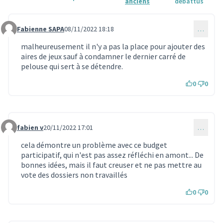
anciens
débattus
Fabienne SAPA
08/11/2022 18:18
…
Commentaire 723
malheureusement il n'y a pas la place pour ajouter des
aires de jeux sauf à condamner le dernier carré de
pelouse qui sert à se détendre.
0
0
fabien v
20/11/2022 17:01
…
Commentaire 745
cela démontre un problème avec ce budget
participatif, qui n'est pas assez réfléchi en amont... De
bonnes idées, mais il faut creuser et ne pas mettre au
vote des dossiers non travaillés
0
0