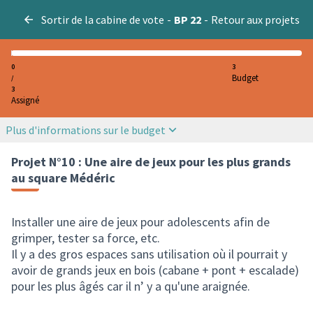
Sortir de la cabine de vote
-
BP 22
-
Retour aux projets
0
3
Budget
/
3
Assigné
Plus d'informations sur le budget
Projet N°10 : Une aire de jeux pour les plus grands
au square Médéric
Installer une aire de jeux pour adolescents afin de
grimper, tester sa force, etc.
Il y a des gros espaces sans utilisation où il pourrait y
avoir de grands jeux en bois (cabane + pont + escalade)
pour les plus âgés car il n’ y a qu'une araignée.