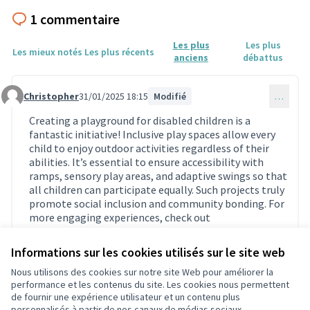
1 commentaire
Les plus
Les plus
Les mieux notés
Les plus récents
anciens
débattus
Christopher
31/01/2025 18:15
Modifié
…
Commentaire 1497
Creating a playground for disabled children is a
fantastic initiative! Inclusive play spaces allow every
child to enjoy outdoor activities regardless of their
abilities. It’s essential to ensure accessibility with
ramps, sensory play areas, and adaptive swings so that
all children can participate equally. Such projects truly
promote social inclusion and community bonding. For
more engaging experiences, check out
https://drdrvingapk.com/
for interactive and fun
(Lien externe)
gameplay. Keep up the great work on this initiative!
Informations sur les cookies utilisés sur le site web
0
0
Nous utilisons des cookies sur notre site Web pour améliorer la
performance et les contenus du site. Les cookies nous permettent
de fournir une expérience utilisateur et un contenu plus
personnalisés à partir de nos canaux de médias sociaux.