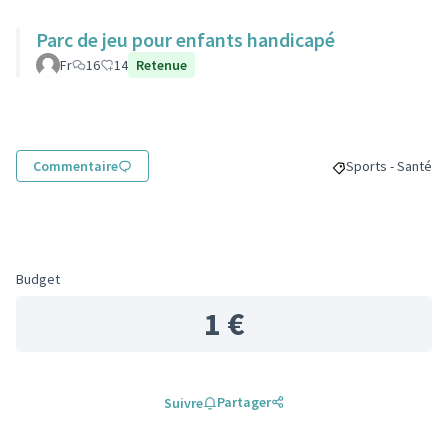
Parc de jeu pour enfants handicapé
Fr
16
14
Retenue
Commentaire
Sports - Santé
Filtrer les résult
Budget
1 €
Partager
Suivre