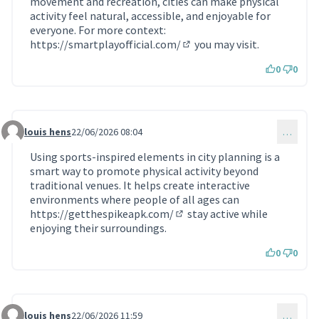
movement and recreation, cities can make physical
activity feel natural, accessible, and enjoyable for
everyone. For more context:
https://smartplayofficial.com/
you may visit.
(Lien externe)
0
0
louis hens
22/06/2026 08:04
…
Commentaire 2424
Using sports-inspired elements in city planning is a
smart way to promote physical activity beyond
traditional venues. It helps create interactive
environments where people of all ages can
https://getthespikeapk.com/
stay active while
(Lien externe)
enjoying their surroundings.
0
0
louis hens
22/06/2026 11:59
…