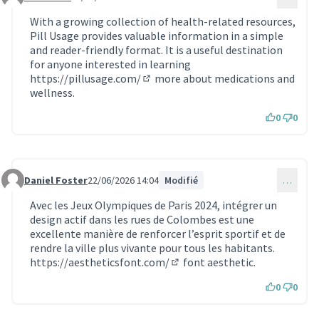
Commentaire 2425
With a growing collection of health-related resources,
Pill Usage provides valuable information in a simple
and reader-friendly format. It is a useful destination
for anyone interested in learning
https://pillusage.com/
more about medications and
(Lien externe)
wellness.
0
0
Daniel Foster
22/06/2026 14:04
Modifié
…
Commentaire 2426
Avec les Jeux Olympiques de Paris 2024, intégrer un
design actif dans les rues de Colombes est une
excellente manière de renforcer l’esprit sportif et de
rendre la ville plus vivante pour tous les habitants.
https://aestheticsfont.com/
font aesthetic.
(Lien externe)
0
0