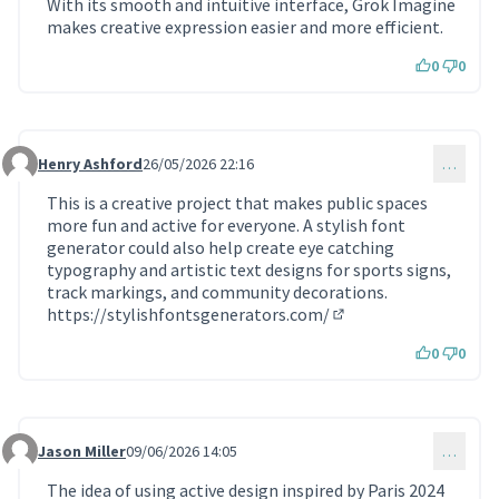
With its smooth and intuitive interface, Grok Imagine
makes creative expression easier and more efficient.
0
0
Henry Ashford
26/05/2026 22:16
…
Commentaire 2358
This is a creative project that makes public spaces
more fun and active for everyone. A stylish font
generator could also help create eye catching
typography and artistic text designs for sports signs,
track markings, and community decorations.
https://stylishfontsgenerators.com/
(Lien externe)
0
0
Jason Miller
09/06/2026 14:05
…
Commentaire 2381
The idea of using active design inspired by Paris 2024