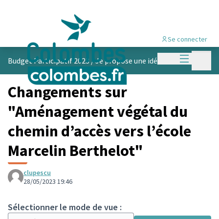
Se connecter
Menu princi
Menu p
Budget Participatif 2023
/
Je propose une idée
Changements sur
"Aménagement végétal du
chemin d’accès vers l’école
Marcelin Berthelot"
clupescu
28/05/2023 19:46
Sélectionner le mode de vue :