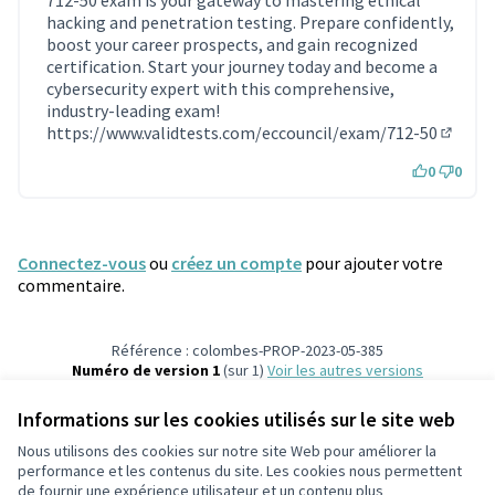
hacking and penetration testing. Prepare confidently,
boost your career prospects, and gain recognized
certification. Start your journey today and become a
cybersecurity expert with this comprehensive,
industry-leading exam!
https://www.validtests.com/eccouncil/exam/712-50
(Lien e
0
0
Connectez-vous
ou
créez un compte
pour ajouter votre
commentaire.
Référence : colombes-PROP-2023-05-385
Numéro de version 1
(sur 1)
voir les autres versions
Vérifiez l'empreinte numérique
Informations sur les cookies utilisés sur le site web
Nous utilisons des cookies sur notre site Web pour améliorer la
Conditions d'utilisation
performance et les contenus du site. Les cookies nous permettent
Paramètres des cookies
de fournir une expérience utilisateur et un contenu plus
participons.colombes.fr sur Facebook