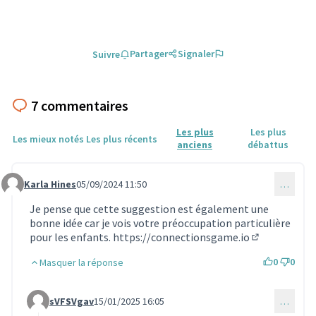
Partager
Signaler
Suivre
7 commentaires
Les plus
Les plus
Les mieux notés
Les plus récents
anciens
débattus
Karla Hines
05/09/2024 11:50
…
Commentaire 1279
Je pense que cette suggestion est également une
bonne idée car je vois votre préoccupation particulière
pour les enfants.
https://connectionsgame.io
(Lien externe
0
0
Masquer la réponse
sVFSVgav
15/01/2025 16:05
…
Commentaire 1488 (réponse au commentaire 1279)