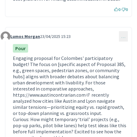
0
0
Lumos Morgan
23/04/2025 15:23
…
Commentaire 1747
Pour
Engaging proposal for Colombes' participatory
budget! The focus on [specific aspect of Proposal 385,
e.g., green spaces, pedestrian zones, or community
hubs] aligns with broader debates about balancing
urban development with livability. For those
interested in comparative approaches,
https://www.austincontrarian.com
recently
(Lien externe)
analyzed how cities like Austin and Lyon navigate
similar tensions—prioritizing equity vs. rapid growth,
or top-down planning vs. grassroots input.
Curious: How might temporary ‘trial’ projects (e.g.,
pop-up parks, pilot bike lanes) help test ideas like this
before full implementation? Excited to see how the