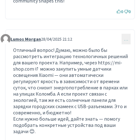
community shapes this!
0
0
Lumos Morgan
28/04/2025 21:12
…
Commentaire 1749
Отличный вопрос! Думаю, можно было бы
рассмотреть интеграцию технологичных решений
для вашего проекта. Например, через
https://mi-
shop.com
можно закупить умные датчики
(Lien externe)
освещения Xiaomi — они автоматически
регулируют яркость в зависимости от времени
суток, что снизит энергопотребление в парках или
на улицах Коломба. А если проект связан с
экологией, там же есть солнечные панели для
зарядки городских скамеек с USB-разъемами. Это и
современно, и бюджетно!
Если нужно больше идей, дайте знать — помогу
подобрать конкретные устройства под ваши
задачи 😊.