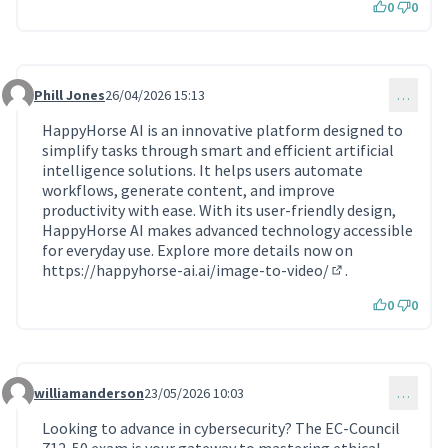
0
0
Phill Jones
26/04/2026 15:13
…
Commentaire 2273
HappyHorse AI is an innovative platform designed to
simplify tasks through smart and efficient artificial
intelligence solutions. It helps users automate
workflows, generate content, and improve
productivity with ease. With its user-friendly design,
HappyHorse AI makes advanced technology accessible
for everyday use. Explore more details now on
https://happyhorse-ai.ai/image-to-video/
.
(Lien externe)
0
0
williamanderson
23/05/2026 10:03
…
Commentaire 2357
Looking to advance in cybersecurity? The EC-Council
712-50 exam is your gateway to mastering ethical