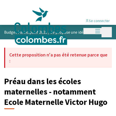
Se connecter
Menu princi
Menu p
Budget Participatif 2023
/
Je propose une idée
Cette proposition n'a pas été retenue parce que
:
Préau dans les écoles
maternelles - notamment
Ecole Maternelle Victor Hugo