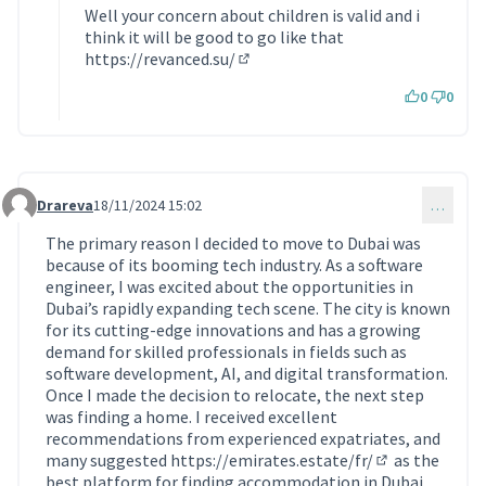
Well your concern about children is valid and i
think it will be good to go like that
https://revanced.su/
(Lien externe)
0
0
Drareva
18/11/2024 15:02
…
Commentaire 1415
The primary reason I decided to move to Dubai was
because of its booming tech industry. As a software
engineer, I was excited about the opportunities in
Dubai’s rapidly expanding tech scene. The city is known
for its cutting-edge innovations and has a growing
demand for skilled professionals in fields such as
software development, AI, and digital transformation.
Once I made the decision to relocate, the next step
was finding a home. I received excellent
recommendations from experienced expatriates, and
many suggested
https://emirates.estate/fr/
as the
(Lien externe)
best platform for finding accommodation in Dubai.