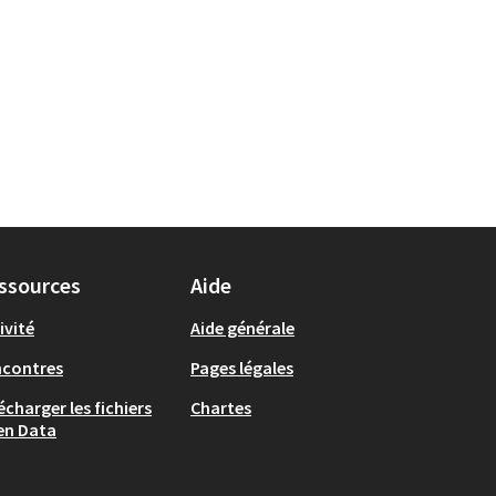
ssources
Aide
ivité
Aide générale
ncontres
Pages légales
écharger les fichiers
Chartes
en Data