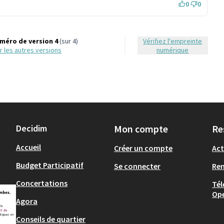
0
0
méro de version 4
(sur 4)
Vérifiez l'empreinte
oir les autres versions
numérique
Decidim
Mon compte
Re
Accueil
Créer un compte
Act
Budget Participatif
Se connecter
Re
Concertations
Tél
Op
Agora
Conseils de quartier