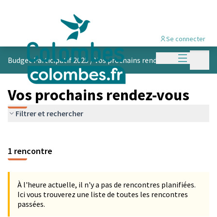
Se connecter
Menu princi
Menu p
Budget Participatif 2025
/
Vos prochains rendez-vous
Vos prochains rendez-vous
Filtrer et rechercher
Passer la carte
Leaflet
|
©
OpenStreetMap
contributors
L'élément suivant est une carte qui présente les éléments de cet
+
1 rencontre
−
À l'heure actuelle, il n'y a pas de rencontres planifiées.
Ici vous trouverez une liste de toutes les rencontres
passées.