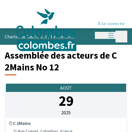
Se connecter
Menu princi
Menu p
Charles de Gaulle Est
/
Rencontres
Assemblée des acteurs de C
2Mains No 12
AOÛT
29
2025
C 2Mains
21 Rue Cugnet, Colombes, France