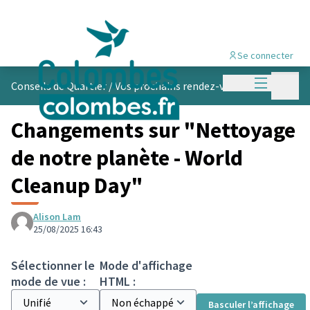
Se connecter
Menu princi
Menu p
Conseils de Quartier
/
Vos prochains rendez-vous
Changements sur "Nettoyage
de notre planète - World
Cleanup Day"
Alison Lam
25/08/2025 16:43
Sélectionner le
Mode d'affichage
mode de vue :
HTML :
Basculer l’affichage