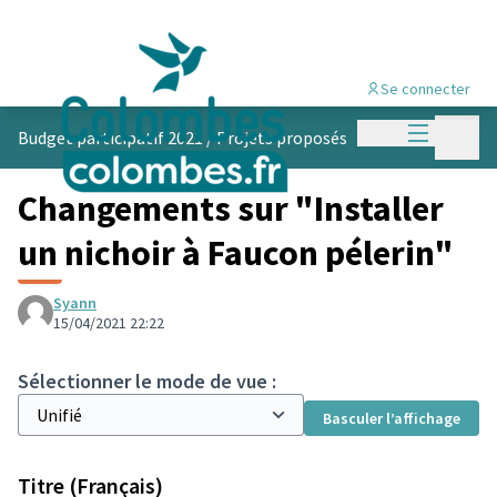
Se connecter
Menu princi
Menu p
Budget participatif 2021
/
Projets proposés
Changements sur "Installer
un nichoir à Faucon pélerin"
Syann
15/04/2021 22:22
Sélectionner le mode de vue :
Basculer l’affichage
Titre (Français)