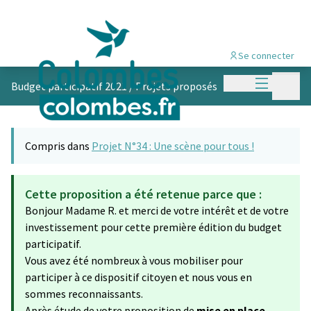
Se connecter
Menu princi
Menu p
Budget participatif 2021
/
Projets proposés
Compris dans
Projet N°34 : Une scène pour tous !
Cette proposition a été retenue parce que :
Bonjour Madame R. et merci de votre intérêt et de votre
investissement pour cette première édition du budget
participatif.
Vous avez été nombreux à vous mobiliser pour
participer à ce dispositif citoyen et nous vous en
sommes reconnaissants.
Après étude de votre proposition de
mise en place