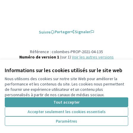
Partager
Signaler
Suivre
Référence : colombes-PROP-2021-04-135
Numéro de version 1
(sur 1)
voir les autres versions
Vérifiez l'empreinte numérique
Informations sur les cookies utilisés sur le site web
Nous utilisons des cookies sur notre site Web pour améliorer la
Conditions d'utilisation
performance et les contenus du site. Les cookies nous permettent
Paramètres des cookies
de fournir une expérience utilisateur et un contenu plus
participons.colombes.fr sur Facebook
personnalisés à partir de nos canaux de médias sociaux.
(Lien externe)
Tout accepter
Accepter seulement les cookies essentiels
Licence Cre
(Lien extern
Paramètres
(Lien externe)
Site réalisé grâce au
logiciel libre Decidim
.
(Lien externe)