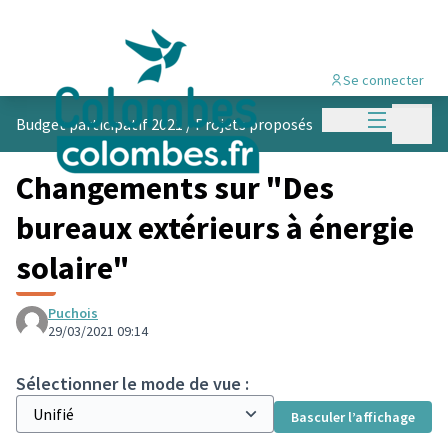
Se connecter
Menu princi
Menu p
Budget participatif 2021
/
Projets proposés
Changements sur "Des
bureaux extérieurs à énergie
solaire"
Puchois
29/03/2021 09:14
Sélectionner le mode de vue :
Basculer l’affichage