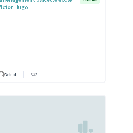
Victor Hugo
Delnot
2