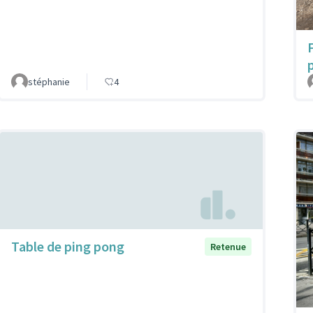
p
stéphanie
4
Table de ping pong
Retenue