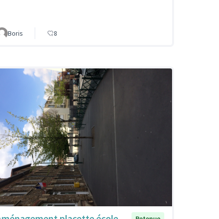
Boris
8
Aménagement placette école
Retenue