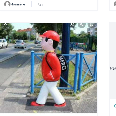
Morinière
5