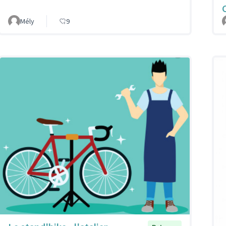
Mély
9