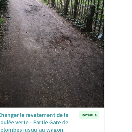
Changer le revetement de la
Retenue
coulée verte - Partie Gare de
colombes jusqu'au wagon