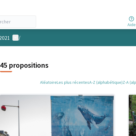
Aide
Menu utilisateur
 2021
/
45 propositions
Aléatoire
Les plus récentes
A-Z (alphabétique)
Z-A (al