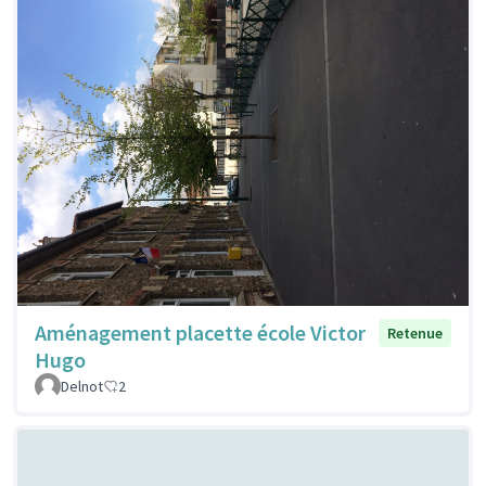
Aménagement placette école Victor
Retenue
Hugo
Delnot
2