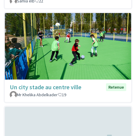
Samia elb
22
Un city stade au centre ville
Retenue
Mr Khelika Abdelkader
19