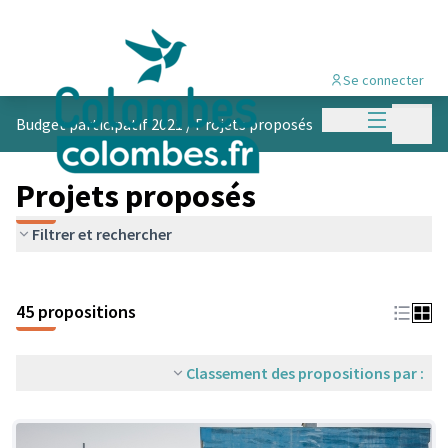
Se connecter
Menu princi
Menu p
Budget participatif 2021
/
Projets proposés
Projets proposés
Filtrer et rechercher
45 propositions
Classement des propositions par :