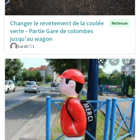
Changer le revetement de la coulée
Retenue
verte - Partie Gare de colombes
jusqu'au wagon
Sarah
1