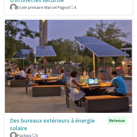
Ecole primaire Marcel Pagnol
4
Des bureaux extérieurs à énergie
Retenue
solaire
Puchois
5