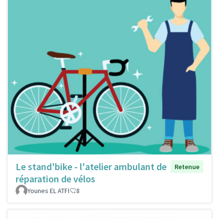
Le stand'bike - l'atelier ambulant de
Retenue
réparation de vélos
Younes EL ATFI
8