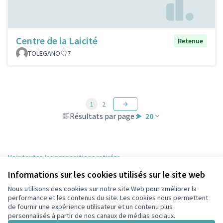
Centre de la Laicité
Retenue
TOLEGANO
7
1
2
Résultats par page :
20
Voir toutes les propositions retirées
Informations sur les cookies utilisés sur le site web
Nous utilisons des cookies sur notre site Web pour améliorer la
Conditions d'utilisation
performance et les contenus du site. Les cookies nous permettent
Paramètres des cookies
de fournir une expérience utilisateur et un contenu plus
participons.colombes.fr sur Facebook
personnalisés à partir de nos canaux de médias sociaux.