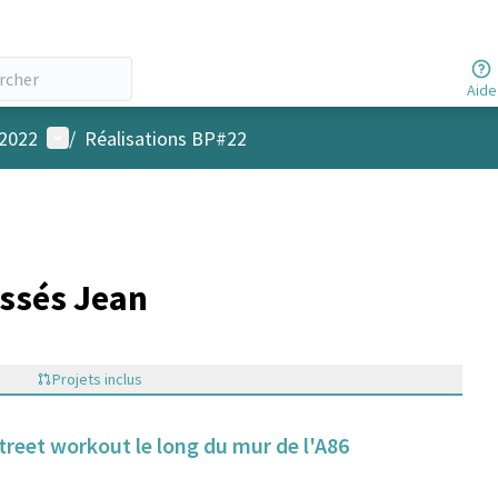
Aide
Menu utilisateur
 2022
/
Réalisations BP#22
ssés Jean
Projets inclus
street workout le long du mur de l'A86