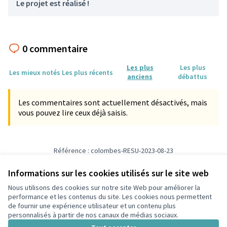
Le projet est réalisé !
0 commentaire
Les plus
Les plus
Les mieux notés
Les plus récents
anciens
débattus
Les commentaires sont actuellement désactivés, mais
vous pouvez lire ceux déjà saisis.
Référence : colombes-RESU-2023-08-23
Numéro de version 3
(sur 3)
voir les autres versions
Informations sur les cookies utilisés sur le site web
Nous utilisons des cookies sur notre site Web pour améliorer la
Conditions d'utilisation
performance et les contenus du site. Les cookies nous permettent
Paramètres des cookies
de fournir une expérience utilisateur et un contenu plus
participons.colombes.fr sur Facebook
personnalisés à partir de nos canaux de médias sociaux.
(Lien externe)