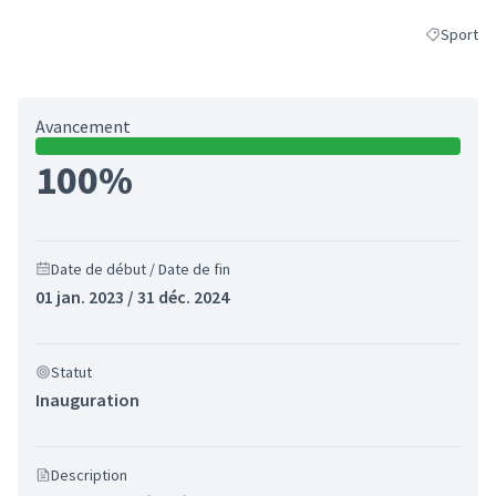
Sport
Filtrer les
Avancement
100%
Date de début / Date de fin
01 jan. 2023 / 31 déc. 2024
Statut
Inauguration
Description