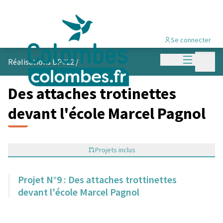
Se connecter
Menu princi
Menu p
Réalisations BP#22
/
Des attaches trotinettes
devant l'école Marcel Pagnol
Projets inclus
Projet N°9 : Des attaches trottinettes
devant l'école Marcel Pagnol