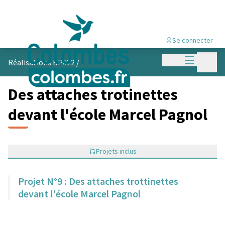
Se connecter
Menu princi
Menu p
Réalisations BP#22
/
Des attaches trotinettes
devant l'école Marcel Pagnol
Projets inclus
Projet N°9 : Des attaches trottinettes
devant l'école Marcel Pagnol