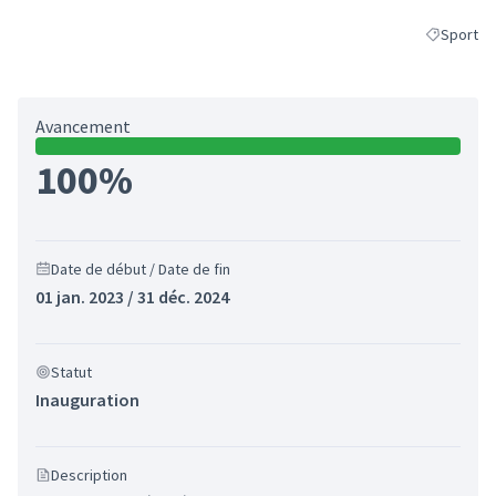
Sport
Filtrer les
Avancement
100%
Date de début / Date de fin
01 jan. 2023 / 31 déc. 2024
Statut
Inauguration
Description