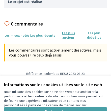
Le projet est réalisé !
0 commentaire
Les plus
Les plus
Les mieux notés
Les plus récents
anciens
débattus
Les commentaires sont actuellement désactivés, mais
vous pouvez lire ceux déjà saisis.
Référence : colombes-RESU-2023-08-23
Numéro de version 3
(sur 3)
voir les autres versions
Informations sur les cookies utilisés sur le site web
Nous utilisons des cookies sur notre site Web pour améliorer la
Conditions d'utilisation
performance et les contenus du site. Les cookies nous permettent
Paramètres des cookies
de fournir une expérience utilisateur et un contenu plus
participons.colombes.fr sur Facebook
personnalisés à partir de nos canaux de médias sociaux.
(Lien externe)