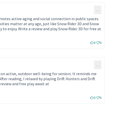
…
omotes active aging and social connection in public spaces.
vities matter at any age, just like Snow Rider 3D and Snow
 to enjoy. Write a review and play Snow Rider 3D for free at
Lien externe)
0
0
…
s on active, outdoor well-being for seniors. It reminds me
fter reading, I relaxed by playing Drift Hunters and Drift
review and free play await at
ien externe)
0
0