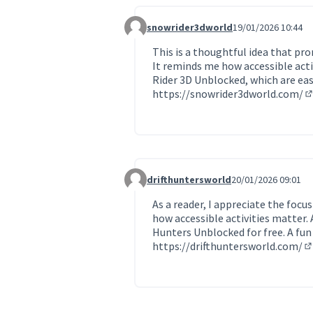
snowrider3dworld
19/01/2026 10:44
Commentaire 2064
This is a thoughtful idea that pr
It reminds me how accessible acti
Rider 3D Unblocked, which are easy
https://snowrider3dworld.com/
(
drifthuntersworld
20/01/2026 09:01
Commentaire 2098
As a reader, I appreciate the focu
how accessible activities matter. A
Hunters Unblocked for free. A fun 
https://drifthuntersworld.com/
(L