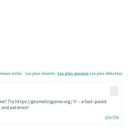
 mieux notés
Les plus récents
Les plus anciens
Les plus débattus
…
ame? Try
https://geometrygame.org/
– a fast-paced
(Lien externe)
 and patience!
0
0