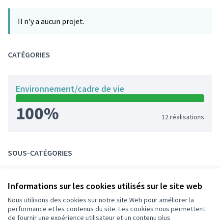
Il n'y a aucun projet.
CATÉGORIES
Environnement/cadre de vie
100%
12 réalisations
SOUS-CATÉGORIES
Informations sur les cookies utilisés sur le site web
Nous utilisons des cookies sur notre site Web pour améliorer la
Conditions d'utilisation
performance et les contenus du site. Les cookies nous permettent
Paramètres des cookies
de fournir une expérience utilisateur et un contenu plus
participons.colombes.fr sur Facebook