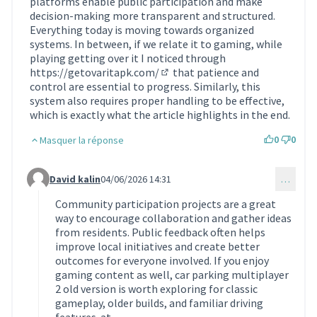
platforms enable public participation and make
decision-making more transparent and structured.
Everything today is moving towards organized
systems. In between, if we relate it to gaming, while
playing getting over it I noticed through
https://getovaritapk.com/
that patience and
(Lien externe)
control are essential to progress. Similarly, this
system also requires proper handling to be effective,
which is exactly what the article highlights in the end.
0
0
Masquer la réponse
David kalin
04/06/2026 14:31
…
Commentaire 2368 (réponse au commentaire 2247)
Community participation projects are a great
way to encourage collaboration and gather ideas
from residents. Public feedback often helps
improve local initiatives and create better
outcomes for everyone involved. If you enjoy
gaming content as well, car parking multiplayer
2 old version is worth exploring for classic
gameplay, older builds, and familiar driving
features. at