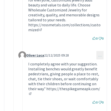
beauty and value to daily life. Choose
Wholesale Customized Jewelry for
creativity, quality, and memorable designs
tailored to your needs.
https://rossmetals.com/collections/custo
mized
(Lien externe)
0
0
Oliver Luca
22/12/2025 09:28
…
Commentaire 2017 (réponse au commentaire 1921)
I completely agree with your suggestion.
Installing benches would greatly benefit
pedestrians, giving people a place to rest,
chat, tie their shoes, or wait comfortably
with their children before continuing on
their way."
https://thespikegameapk.com/
(Lien externe)
0
0