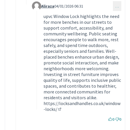
Aliraza
04/01/2026 06:31
…
Commentaire 2026 (réponse au commentaire 201
upvc Window Lock highlights the need
for more benches in our streets to
support comfort, accessibility, and
community wellbeing. Public seating
encourages people to walk more, rest
safely, and spend time outdoors,
especially seniors and families. Well-
placed benches enhance urban design,
promote social interaction, and make
neighborhoods more welcoming.
Investing in street furniture improves
quality of life, supports inclusive public
spaces, and contributes to healthier,
more connected communities for
residents and visitors alike.
https://locksandhandles.co.uk/window
-locks/
(Lien externe)
0
0