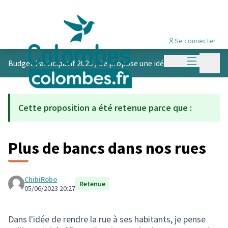
Se connecter
Menu princi
Menu p
Budget Participatif 2023
/
Je propose une idée
Cette proposition a été retenue parce que :
Plus de bancs dans nos rues
ChibiRobo
Retenue
05/06/2023 20:27
Dans l'idée de rendre la rue à ses habitants, je pense