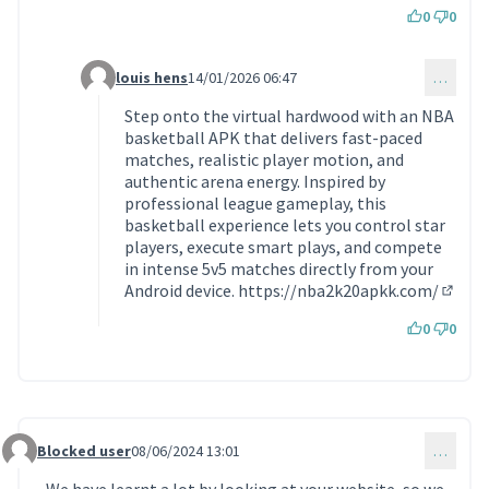
0
0
louis hens
14/01/2026 06:47
…
Commentaire 2057 (réponse au commentaire 2053)
Step onto the virtual hardwood with an NBA
basketball APK that delivers fast-paced
matches, realistic player motion, and
authentic arena energy. Inspired by
professional league gameplay, this
basketball experience lets you control star
players, execute smart plays, and compete
in intense 5v5 matches directly from your
Android device.
https://nba2k20apkk.com/
(Lien 
0
0
Blocked user
08/06/2024 13:01
…
Commentaire 1193
We have learnt a lot by looking at your website, so we