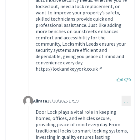
locked out, need a lock replacement, or
want to improve your property’s safety,
skilled technicians provide quick and
professional assistance. Just like adding
more benches on our streets enhances
comfort and accessibility for the
community, Locksmith Leeds ensures your
security systems are efficient and
dependable, giving you peace of mind and
convenience every day.
https://lockandkeyyork.co.uk
(Lien externe)
0
0
Aliraza
18/10/2025 17:19
…
Commentaire 1932 (réponse au commentaire 1921)
Door Lock plays a vital role in keeping
homes, offices, and vehicles secure,
providing peace of mind every day. From
traditional locks to smart locking systems,
investing in quality ensures lasting