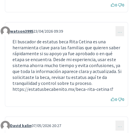
0
0
watson3995
23/04/2026 09:39
…
Commentaire 2269
El buscador de estatus beca Rita Cetina es una
herramienta clave para las familias que quieren saber
rápidamente si su apoyo ya fue aprobado o en qué
etapa se encuentra. Desde mi experiencia, usar este
sistema ahorra mucho tiempo y evita confusiones, ya
que toda la información aparece clara y actualizada. Si
solicitaste la beca, revisar tu estatus aquí te da
tranquilidad y control sobre tu proceso.
https://estatusbecabenito.mx/beca-rita-cetina
(Lien exter
0
0
David kalin
07/05/2026 20:27
…
Commentaire 2292