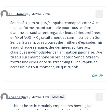
Phill Jones
05/04/2026 21:02
…
Commentaire 2236
Senpai Stream
https://senpaistreamapkdl.com/
est
(Lien exter
la plateforme incontournable pour tous les fans
d'anime qui souhaitent regarder leurs séries préférées
en VF et VOSTFR gratuitement et sans inscription. Sur
Senpai Stream, tu retrouves des milliers d'épisodes mis
à jour chaque semaine, des dernières sorties aux
classiques indémodables de l'animation japonaise. Que
tu sois sur smartphone ou ordinateur, Senpai Stream
t'offre une expérience de streaming fluide, rapide et
accessible à tout moment, où que tu sois.
0
0
Noel Dedja
09/04/2026 13:05
Modifié
…
Commentaire 2247
I think the article mainly emphasizes how digital