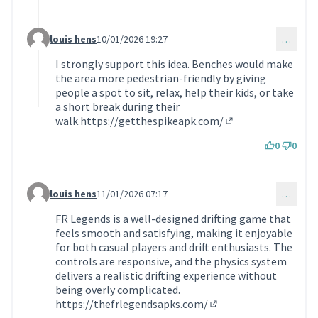
louis hens
10/01/2026 19:27
…
Commentaire 2052 (réponse au commentaire 1190)
I strongly support this idea. Benches would make
the area more pedestrian-friendly by giving
people a spot to sit, relax, help their kids, or take
a short break during their
walk.
https://getthespikeapk.com/
(Lien externe)
0
0
louis hens
11/01/2026 07:17
…
Commentaire 2053 (réponse au commentaire 1190)
FR Legends is a well-designed drifting game that
feels smooth and satisfying, making it enjoyable
for both casual players and drift enthusiasts. The
controls are responsive, and the physics system
delivers a realistic drifting experience without
being overly complicated.
https://thefrlegendsapks.com/
(Lien externe)