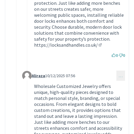
protection. Just like adding more benches
on our streets creates safer, more
welcoming public spaces, installing reliable
door locks enhances both comfort and
security. Choose durable, modern door lock
solutions that combine convenience with
safety for your property’s protection.
https://locksandhandles.co.uk/
(Lien externe)
0
0
Aliraza
10/12/2025 07:56
…
Commentaire 2009 (réponse au commentaire 1921)
Wholesale Customized Jewelry offers
unique, high-quality pieces designed to
match personal style, branding, or special
occasions. From elegant designs to bold
custom creations, it provides options that
stand out and leave a lasting impression.
Just like adding more benches to our
streets enhances comfort and accessibility
for everyone, customized jewelry adds