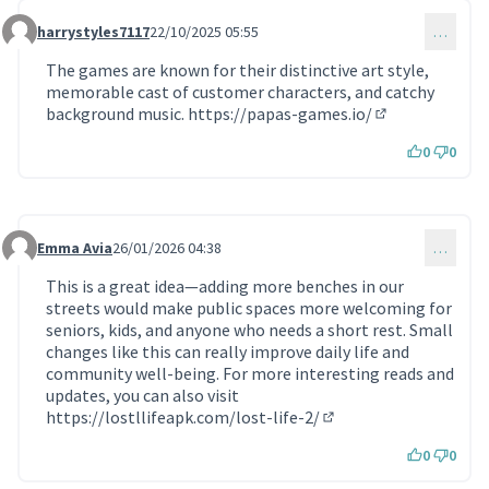
harrystyles7117
22/10/2025 05:55
…
Commentaire 1935
The games are known for their distinctive art style,
memorable cast of customer characters, and catchy
background music.
https://papas-games.io/
(Lien externe)
0
0
Emma Avia
26/01/2026 04:38
…
Commentaire 2105
This is a great idea—adding more benches in our
streets would make public spaces more welcoming for
seniors, kids, and anyone who needs a short rest. Small
changes like this can really improve daily life and
community well-being. For more interesting reads and
updates, you can also visit
https://lostllifeapk.com/lost-life-2/
(Lien externe)
0
0