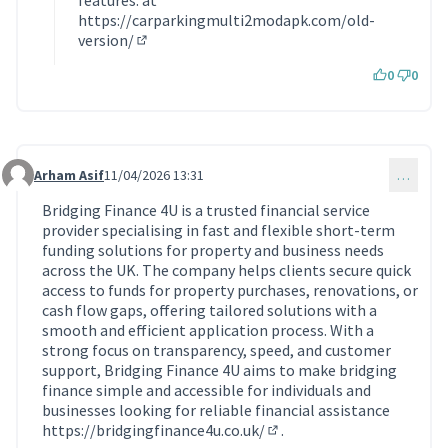
https://carparkingmulti2modapk.com/old-
version/
(Lien externe)
0
0
Arham Asif
11/04/2026 13:31
…
Commentaire 2249
Bridging Finance 4U is a trusted financial service
provider specialising in fast and flexible short-term
funding solutions for property and business needs
across the UK. The company helps clients secure quick
access to funds for property purchases, renovations, or
cash flow gaps, offering tailored solutions with a
smooth and efficient application process. With a
strong focus on transparency, speed, and customer
support, Bridging Finance 4U aims to make bridging
finance simple and accessible for individuals and
businesses looking for reliable financial assistance
https://bridgingfinance4u.co.uk/
.
(Lien externe)