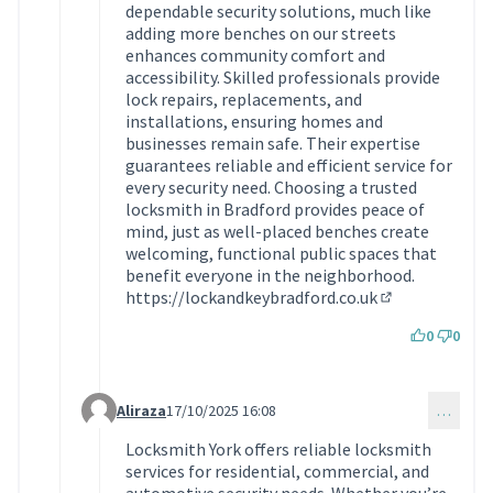
dependable security solutions, much like
adding more benches on our streets
enhances community comfort and
accessibility. Skilled professionals provide
lock repairs, replacements, and
installations, ensuring homes and
businesses remain safe. Their expertise
guarantees reliable and efficient service for
every security need. Choosing a trusted
locksmith in Bradford provides peace of
mind, just as well-placed benches create
welcoming, functional public spaces that
benefit everyone in the neighborhood.
https://lockandkeybradford.co.uk
(Lien externe)
0
0
Aliraza
17/10/2025 16:08
…
Commentaire 1931 (réponse au commentaire 1921)
Locksmith York offers reliable locksmith
services for residential, commercial, and
automotive security needs. Whether you’re