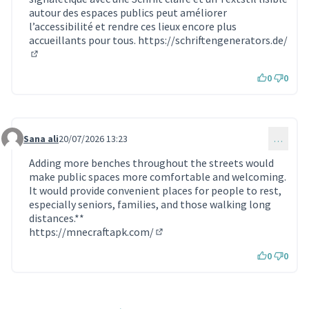
autour des espaces publics peut améliorer
l’accessibilité et rendre ces lieux encore plus
accueillants pour tous.
https://schriftengenerators.de/
(Lien externe)
0
0
Sana ali
20/07/2026 13:23
…
Commentaire 2444
Adding more benches throughout the streets would
make public spaces more comfortable and welcoming.
It would provide convenient places for people to rest,
especially seniors, families, and those walking long
distances.**
https://mnecraftapk.com/
(Lien externe)
0
0