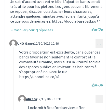
Je suis d'accord avec votre idée. L'ajout de bancs serait
très utile pour les piétons. Les gens peuvent librement
se reposer, discuter ou attacher leurs chaussures,
attendre quelques minutes avec leurs enfants jusqu'à
ce que vous déménagiez.
https://doodlebaseball.io/
(Lien e
0
0
Masquer {count} réponses
UNO Game
12/10/2025 12:46
…
Commentaire 1921 (réponse au commentaire 1190)
Votre proposition est excellente, car ajouter des
bancs favorise non seulement le confort et la
convivialité urbaine, mais aussi la vitalité sociale
des espaces publics en invitant les habitants à
s’approprier à nouveau la rue.
https://unoonline.co/
(Lien externe)
0
0
Aliraza
12/10/2025 18:31
…
Commentaire 1922 (réponse au commentaire 1921)
Locksmith Bradford services offer