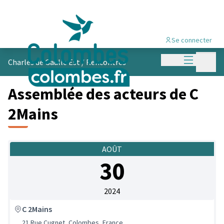
Se connecter
Menu princi
Menu p
Charles de Gaulle Est
/
Rencontres
Assemblée des acteurs de C
2Mains
AOÛT
30
2024
C 2Mains
21 Rue Cugnet, Colombes, France