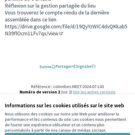
Réflexion sur la gestion partagée du lieu
Vous trouverez le compte-rendu de la dernière
assemblée dans ce lien
https://drive.google.com/file/d/19QyYzWIC4dvQKkab5
N39flOcm1LFv7qs/view
(Lien externe)
Partager
Signaler
Suivre
Référence : colombes-MEET-2024-07-143
Numéro de version 2
(sur 2)
voir les autres versions
Ajouter au calendrier
Informations sur les cookies utilisés sur le site web
Nous utilisons des cookies sur notre site Web pour améliorer la
Conditions d'utilisation
performance et les contenus du site. Les cookies nous permettent
Paramètres des cookies
de fournir une expérience utilisateur et un contenu plus
participons.colombes.fr sur Facebook
personnalisés à partir de nos canaux de médias sociaux.