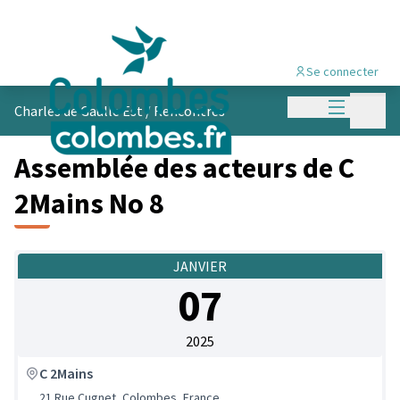
Se connecter
Menu princi
Menu p
Charles de Gaulle Est
/
Rencontres
Assemblée des acteurs de C
2Mains No 8
JANVIER
07
2025
C 2Mains
21 Rue Cugnet, Colombes, France