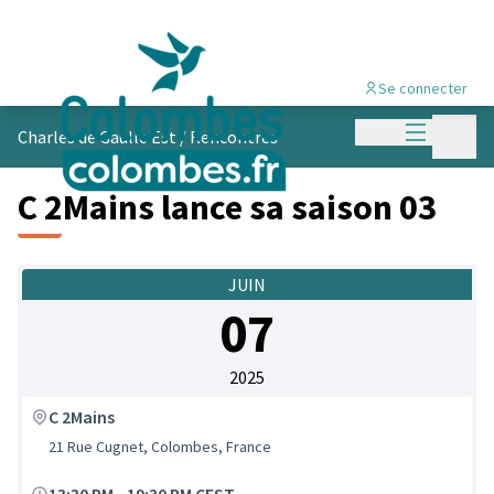
Se connecter
Menu princi
Menu p
Charles de Gaulle Est
/
Rencontres
C 2Mains lance sa saison 03
JUIN
07
2025
C 2Mains
21 Rue Cugnet, Colombes, France