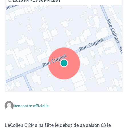
13:30 PM
-
19:30 PM CEST
Rencontre officielle
(Lien externe)
L'éColieu C 2Mains fête le début de sa saison 03 le