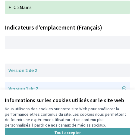
+
C 2Mains
Indicateurs d’emplacement (Français)
Version 2 de 2
Version 1 de 2
Informations sur les cookies utilisés sur le site web
Nous utilisons des cookies sur notre site Web pour améliorer la
Conditions d'utilisation
performance et les contenus du site. Les cookies nous permettent
Paramètres des cookies
de fournir une expérience utilisateur et un contenu plus
participons.colombes.fr sur Facebook
personnalisés à partir de nos canaux de médias sociaux.
(Lien externe)
Tout accepter