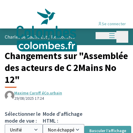
Se connecter
Menu princi
Menu p
Charles de Gaulle Est
/
Rencontres
Changements sur "Assemblée
des acteurs de C 2Mains No
12"
Maxime Caroff éCo.urbain
29/08/2025 17:24
Sélectionner le
Mode d'affichage
mode de vue :
HTML :
Basculer l’affichage