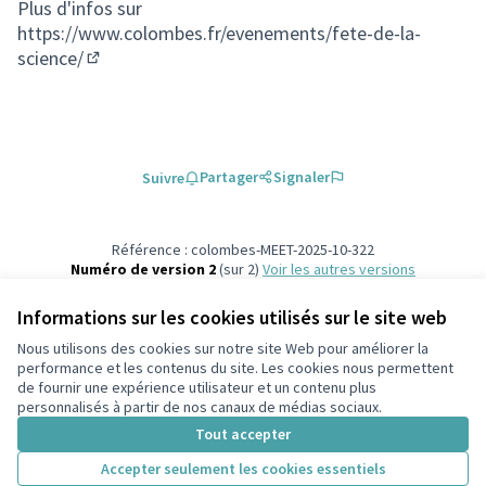
Plus d'infos sur
https://www.colombes.fr/evenements/fete-de-la-
science/
(Lien externe)
Partager
Signaler
Suivre
Référence : colombes-MEET-2025-10-322
Numéro de version 2
(sur 2)
voir les autres versions
Ajouter au calendrier
Informations sur les cookies utilisés sur le site web
Nous utilisons des cookies sur notre site Web pour améliorer la
Conditions d'utilisation
performance et les contenus du site. Les cookies nous permettent
Paramètres des cookies
de fournir une expérience utilisateur et un contenu plus
participons.colombes.fr sur Facebook
personnalisés à partir de nos canaux de médias sociaux.
(Lien externe)
Tout accepter
Accepter seulement les cookies essentiels