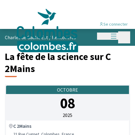
Se connecter
Menu princi
Menu p
Charles de Gaulle Est
/
Rencontres
La fête de la science sur C
2Mains
OCTOBRE
08
2025
C 2Mains
21 Rue Cugnet, Colombes, France