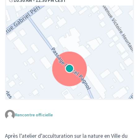
10:30 AM
-
12:30 PM CEST
Rencontre officielle
(Lien externe)
Après l’atelier d’acculturation sur la nature en Ville du