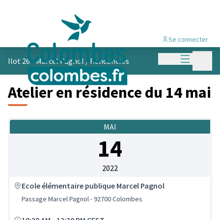
Se connecter
Menu princi
Menu p
Ilot 26 - Marcel Pagnol
/
Rencontres
Atelier en résidence du 14 mai
MAI
14
2022
Ecole élémentaire publique Marcel Pagnol
Passage Marcel Pagnol - 92700 Colombes