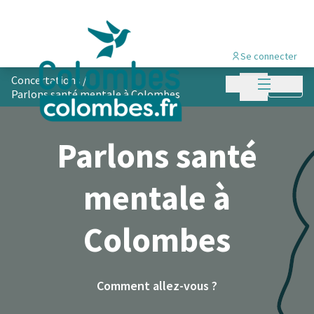
Se connecter
Menu princi
Concertations
/
Menu principa
Suivre
Parlons santé mentale à Colombes
Parlons santé
mentale à
Colombes
Comment allez-vous ?