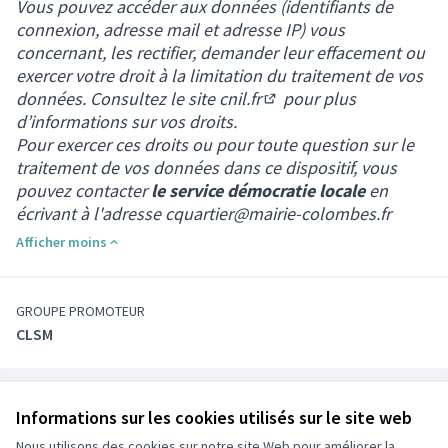
Vous pouvez accéder aux données (identifiants de
connexion, adresse mail et adresse IP) vous
concernant, les rectifier, demander leur effacement ou
exercer votre droit à la limitation du traitement de vos
données. Consultez le site
cnil.fr
pour plus
(Lien externe)
d’informations sur vos droits.
Pour exercer ces droits ou pour toute question sur le
traitement de vos données dans ce dispositif, vous
pouvez contacter
le service démocratie locale
en
écrivant à l'adresse cquartier@mairie-colombes.fr
Afficher moins
GROUPE PROMOTEUR
CLSM
Référence : colombes-PART-2026-01-210
Informations sur les cookies utilisés sur le site web
Nous utilisons des cookies sur notre site Web pour améliorer la