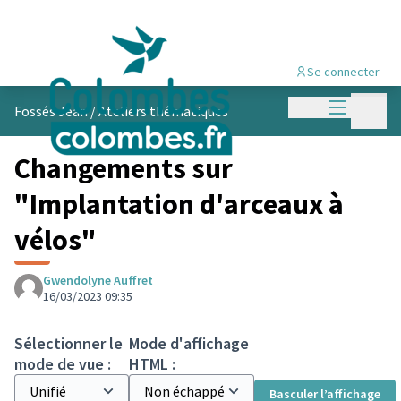
Se connecter
Menu princi
Menu p
Fossés Jean
/
Ateliers thématiques
Changements sur
"Implantation d'arceaux à
vélos"
Gwendolyne Auffret
16/03/2023 09:35
Sélectionner le
Mode d'affichage
mode de vue :
HTML :
Basculer l’affichage