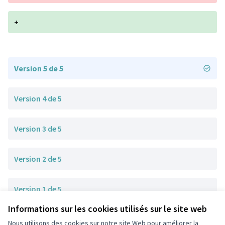
+
Version 5 de 5
Version 4 de 5
Version 3 de 5
Version 2 de 5
Version 1 de 5
Informations sur les cookies utilisés sur le site web
Nous utilisons des cookies sur notre site Web pour améliorer la