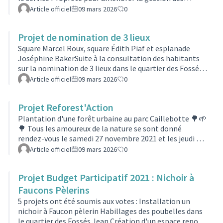
encombrants dans le quartier. Voici les grandes étapes
Article officiel
09 mars 2026
0
du projet et ce qui va être testé dans les prochains mois.
🏃‍♀️ Étape 1 — Deux visites de terrain avec les habitants
Projet de nomination de 3 lieux
(janvier & avril 2025)Pour mieux comprendre les
difficultés rencontrées au quotidien, le conseil de
Square Marcel Roux, square Édith Piaf et esplanade
quartier a organisé deux balades urbaines avec des
Joséphine BakerSuite à la consultation des habitants
habitants et le …
sur la nomination de 3 lieux dans le quartier des Fossés
Jean au printemps dernier et votée lors du Conseil
Article officiel
09 mars 2026
0
Municipal du 7 juillet 2022, l'inauguration a pu être
organisée 3 mois après.Pour cette occasion, la famille
Projet Reforest'Action
de Marcel Roux était présente et représentée par son
fils Georges Roux, sa femme et leur fille.Ainsi que celle
Plantation d'une forêt urbaine au parc Caillebotte 🌳🌱
de Joséphine Baker par une partie de la tribu Arc-en-
🌳 Tous les amoureux de la nature se sont donné
ciel avec Jean-…
rendez-vous le samedi 27 novembre 2021 et les jeudi 24
et vendredi 25 février 2022 pour participer à la
Article officiel
09 mars 2026
0
plantation d’une forêt urbaine et participative en
présence du Maire et des élus de
Projet Budget Participatif 2021 : Nichoir à
Colombes.L’association Reforest'Action(Lien externe)
a invité les habitants à participer à cette incroyable
Faucons Pèlerins
aventure au Parc Caillebotte 👨‍🌾💚🌍.Article du
5 projets ont été soumis aux votes : Installation un
Parisien
nichoir à Faucon pèlerin Habillages des poubelles dans
le quartier des Fossés Jean Création d'un espace repos