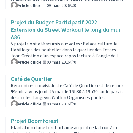
lecture à l'angle de la rue du Progrès et du boulevard
Article officiel
09 mars 2026
0
Marceau Parcours de Street Art aux Fossés-Jean
Aménagement convivial de la place devant l’espace
Projet du Budget Participatif 2022 :
Jacques Chirac C'est le projet n°16 "Installer un nichoir
à Faucon pèlerin"qui a été plébiscité par les
Extension du Street Workout le long du mur
habitantsEspèce emblématique des falaises qui avait
A86
failli disparaître avec la surutili…
5 projets ont été soumis aux votes : Balade culturelle
Habillages des poubelles dans le quartier des Fossés
Jean Création d'un espace repos lecture à l'angle de la
rue du Progrès et du boulevard Marceau Terrain de
Article officiel
09 mars 2026
0
pétanque entre les tours Stalingrad Un vrai espace de
Street Workout aux Fossés-Jean C'est le projet n°16
Café de Quartier
"Extension du Street Workout le long du mur A86"qui a
été plébiscité par les habitantsUn espace dédié au
Rencontres convivialesLe Café de Quartier est de retour
street work-out a été réalisé à Villeneuve-La-Garenne.
!Rendez-vous jeudi 25 mai de 16h30 à 19h30 sur le parvis
C'est notre référence. Nou…
des écoles Langevin Wallon.Organisées par les
associations Arc-en-ciel, le CSC des Fossés Jean,
Article officiel
09 mars 2026
0
Mouv'Asso, PAGE, le Théâtre du Kalam, regroupées en
collectif, la médiathèque Françoise Giroud et la
Projet Boomforest
Démocratie Locale du service Citoyenneté.Objectif :
passer un moment agréable avec les habitants, tout en
Plantation d'une forêt urbaine au pied de la Tour Z en