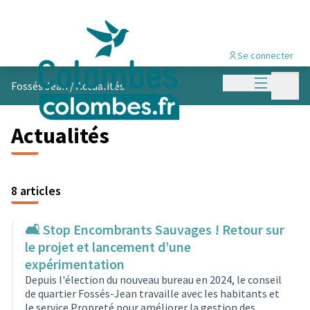
Se connecter
Menu princi
Menu p
Fossés Jean
/
Actualités
Actualités
8 articles
🛋️ Stop Encombrants Sauvages ! Retour sur
le projet et lancement d’une
expérimentation
Depuis l'élection du nouveau bureau en 2024, le conseil
de quartier Fossés‑Jean travaille avec les habitants et
le service Propreté pour améliorer la gestion des