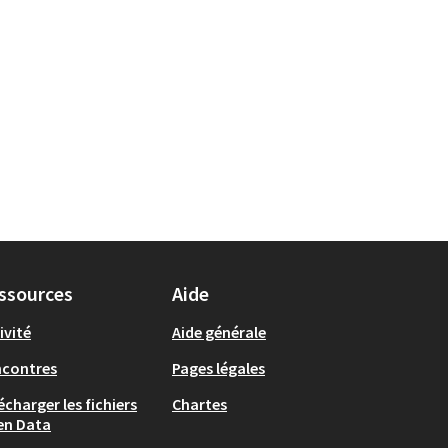
ssources
Aide
ivité
Aide générale
ncontres
Pages légales
écharger les fichiers
Chartes
en Data