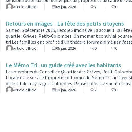
sensibilisation autour des enjeux de propreté et de cadre de vie.
quartier a présenté son rôle, répondu aux questions des habitan
Article officiel
05 jan. 2026
7
0
adopter les bons gestes au quotidien. Une boîte à idées était
Retours en images - La fête des petits citoyens
Samedi 6 décembre 2025, l’école Simone Veil a accueilli la Fête 
quartier Grèves, Petit-Colombes. Un moment convivial pour sensi
tri.Les familles ont profité d'un théâtre forum animé par l'ass
d’un stand maquillage très apprécié.Les membres du bureau du 
Article officiel
05 jan. 2026
0
0
ainsi que des goodies, tout en échangeant avec les ha…
Le Mémo Tri : un guide créé avec les habitants
Les membres du Conseil de Quartier des Grèves, Petit-Colombe
Locale et le service Propreté, ont conçu le Mémo Tri, un flyer 
de tri et de recyclage à Colombes. Pensé collectivement et dis
locaux, ce document illustre la force de l’engagement citoyen : u
Article officiel
13 jan. 2026
2
0
tous et faire avancer la transition écologique au quotid…