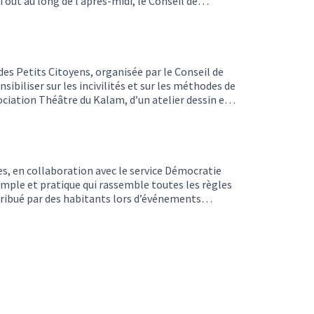
Tout au long de l’après‑midi, le Conseil de
ts et distribué le Mémo tri, un outil simple pour
 égaleme…
des Petits Citoyens, organisée par le Conseil de
biliser sur les incivilités et sur les méthodes de
ociation Théâtre du Kalam, d’un atelier dessin et
Conseil de quartier ont distribué le mémo tri
s, en collaboration avec le service Démocratie
simple et pratique qui rassemble toutes les règles
tribué par des habitants lors d’événements
n quartier qui s’unit pour créer des outils utiles à