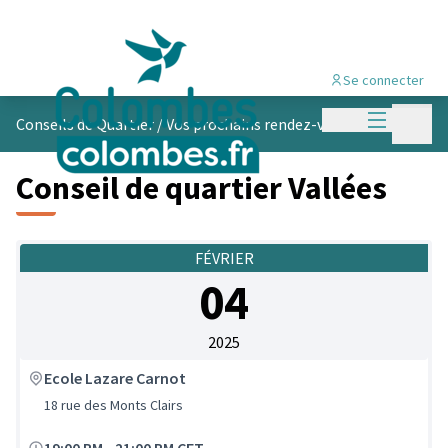
Se connecter
Menu princi
Menu p
Conseils de Quartier
/
Vos prochains rendez-vous
Conseil de quartier Vallées
FÉVRIER
04
2025
Ecole Lazare Carnot
18 rue des Monts Clairs