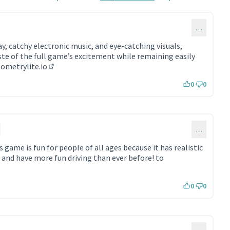
…
, catchy electronic music, and eye-catching visuals,
te of the full game’s excitement while remaining easily
eometrylite.io
(Lien externe)
0
0
…
s game is fun for people of all ages because it has realistic
w and have more fun driving than ever before! to
e)
0
0