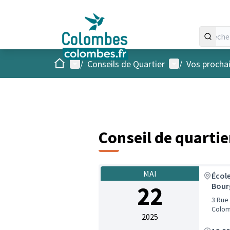
Accueil
Menu principal
Menu utilisateu
/
Conseils de Quartier
/
Vos procha
Conseil de quarti
MAI
Écol
22
Bour
3 Rue
Colom
2025