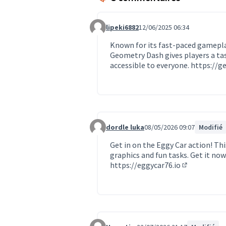
lipeki6882
12/06/2025 06:34
Commentaire 1816
Known for its fast-paced gameplay
Geometry Dash gives players a tas
accessible to everyone.
https://g
dordle luka
08/05/2026 09:07
Modifié
Commentaire 2298
Get in on the Eggy Car action! Thi
graphics and fun tasks. Get it no
https://eggycar76.io
(Lien extern