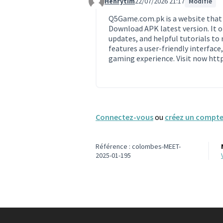
Henrytim
22/07/2026 21:17
Modifié
Commentaire 2449
Q5Game.com.pk is a website that 
Download APK latest version. It o
updates, and helpful tutorials to 
features a user-friendly interfac
gaming experience. Visit now
htt
Connectez-vous
ou
créez un compt
Référence : colombes-MEET-
2025-01-195