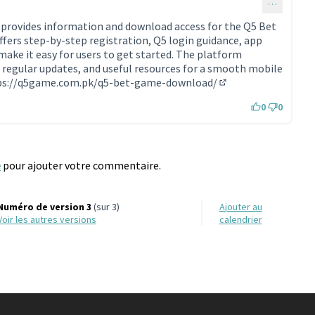
…
provides information and download access for the Q5 Bet
ffers step-by-step registration, Q5 login guidance, app
make it easy for users to get started. The platform
e, regular updates, and useful resources for a smooth mobile
ps://q5game.com.pk/q5-bet-game-download/
(Lien externe)
0
0
e
pour ajouter votre commentaire.
Numéro de version 3
(sur 3)
Ajouter au
voir les autres versions
calendrier