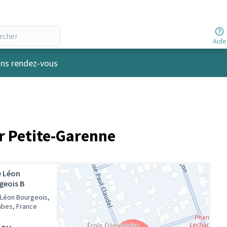
Aide
r
ins rendez-vous
er Petite-Garenne
e Léon
geois B
 Léon Bourgeois,
bes, France