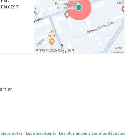
0 PM
-
0 PM CEST
(Lien externe)
artier
 mieux notés
Les plus récents
Les plus anciens
Les plus débattus