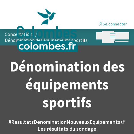
Se connecter
Menu princi
Concertations
/
Menu principa
Suivre
Dénomination des équipements sportifs
Dénomination des
équipements
sportifs
#ResultatsDenominationNouveauxEquipements
(Lie
Les résultats du sondage