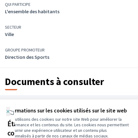
QUI PARTICIPE
L'ensemble des habitants
SECTEUR
Ville
GROUPE PROMOTEUR
Direction des Sports
Documents à consulter
Référence : colombes-PART-2025-02-108
×
Informations sur les cookies utilisés sur le site web
Nous utilisons des cookies sur notre site Web pour améliorer la
Conditions d'utilisation
Étapes de la
performance et les contenus du site. Les cookies nous permettent
Paramètres des cookies
de fournir une expérience utilisateur et un contenu plus
concertation
participons.colombes.fr sur Facebook
personnalisés à partir de nos canaux de médias sociaux.