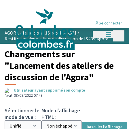
Se connecter
Menu princi
AGORA - 1e édition - 16 octobre 2021
/
Menu p
Restitution des ateliers de discussion de l&#39;Agora
Changements sur
"Lancement des ateliers de
discussion de l'Agora"
Utilisateur ayant supprimé son compte
08/09/2022 07:43
Sélectionner le
Mode d'affichage
mode de vue :
HTML :
Basculer l’affichage