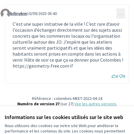
bilirubin
10/09/2025 05:40
…
Commentaire 1866 (réponse au commentaire 1847)
C’est une super initiative de la ville ! C’est rare d’avoir
l’occasion d’échanger directement sur des sujets aussi
concrets que les commerces locaux ou l’organisation
culturelle autour des JO. J’espère que les ateliers
seront vraiment participatifs et que les idées des
habitants seront prises en compte dans les actions à
venir. Hâte de voir ce que ça va donner pour Colombes !
https://geometry-free.com
(Lien externe)
0
0
Référence : colombes-MEET-2022-04-24
Numéro de version 27
(sur 27)
voir les autres versions
Ajouter au calendrier
Informations sur les cookies utilisés sur le site web
Nous utilisons des cookies sur notre site Web pour améliorer la
Conditions d'utilisation
performance et les contenus du site. Les cookies nous permettent
Paramètres des cookies