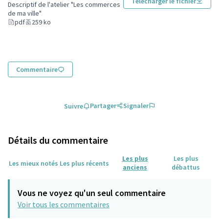
Télécharger le fichier
(Lien externe)
Descriptif de l'atelier "Les commerces
de ma ville"
pdf
259 ko
Commentaire
Partager
Signaler
Suivre
Détails du commentaire
Les plus
Les plus
Les mieux notés
Les plus récents
anciens
débattus
Vous ne voyez qu'un seul commentaire
Voir tous les commentaires