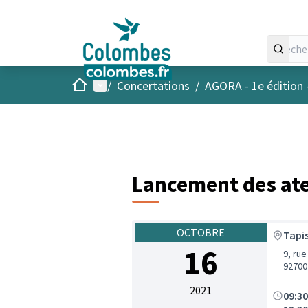
Accueil
Menu principal
/
Concertations
/
AGORA - 1e édition 
Lancement des atel
OCTOBRE
Tapi
16
9, rue
92700
2021
09:3