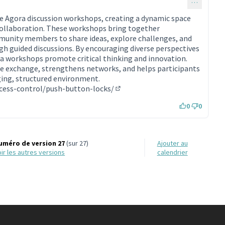
…
taire 1980)
e Agora discussion workshops, creating a dynamic space
 collaboration. These workshops bring together
munity members to share ideas, explore challenges, and
gh guided discussions. By encouraging diverse perspectives
ra workshops promote critical thinking and innovation.
ge exchange, strengthens networks, and helps participants
ging, structured environment.
ccess-control/push-button-locks/
(Lien externe)
0
0
uméro de version 27
(sur 27)
Ajouter au
voir les autres versions
calendrier