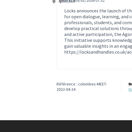
Aliraza
05/01/2026 07:32
Commentaire 2027 (réponse au commen
Locks announces the launch of th
for open dialogue, learning, and
professionals, students, and com
develop practical solutions throu
and active participation, the Ago
This initiative supports knowled
gain valuable insights in an enga
https://locksandhandles.co.uk/a
Référence : colombes-MEET-
N
2022-04-24