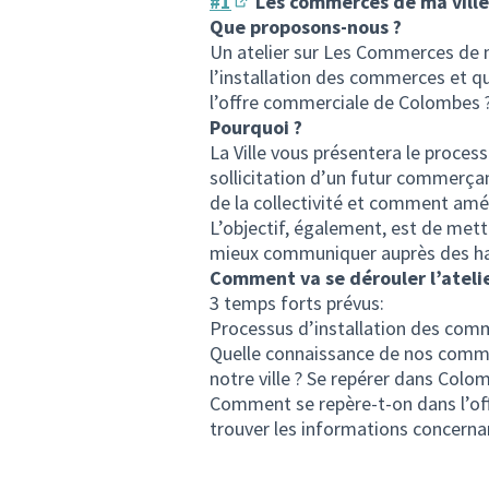
#1
Les commerces de ma ville
(S'ouvre dans un nouvel ongl
Que proposons-nous ?
Un atelier sur Les Commerces de m
l’installation des commerces et qu
l’offre commerciale de Colombes 
Pourquoi ?
La Ville vous présentera le process
sollicitation d’un futur commerça
de la collectivité et comment amél
L’objectif, également, est de mett
mieux communiquer auprès des ha
Comment va se dérouler l’atelie
3 temps forts prévus:
Processus d’installation des co
Quelle connaissance de nos commer
notre ville ? Se repérer dans Col
Comment se repère-t-on dans l’of
trouver les informations concern