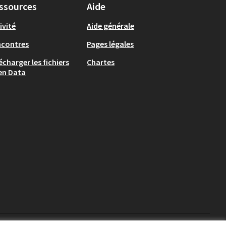
ssources
Aide
ivité
Aide générale
ncontres
Pages légales
écharger les fichiers
Chartes
en Data