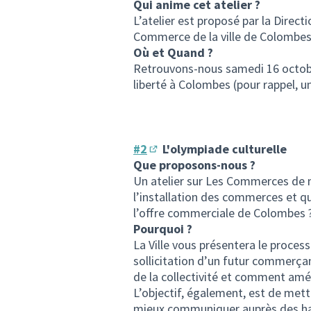
Qui anime cet atelier ?
L’atelier est proposé par la Direc
Commerce de la ville de Colombes,
Où et Quand ?
Retrouvons-nous samedi 16 octobre
liberté à Colombes (pour rappel, un
#2
L'olympiade culturelle
(S'ouvre dans un nouvel ongl
Que proposons-nous ?
Un atelier sur Les Commerces de m
l’installation des commerces et qu
l’offre commerciale de Colombes 
Pourquoi ?
La Ville vous présentera le process
sollicitation d’un futur commerça
de la collectivité et comment amél
L’objectif, également, est de mett
mieux communiquer auprès des ha