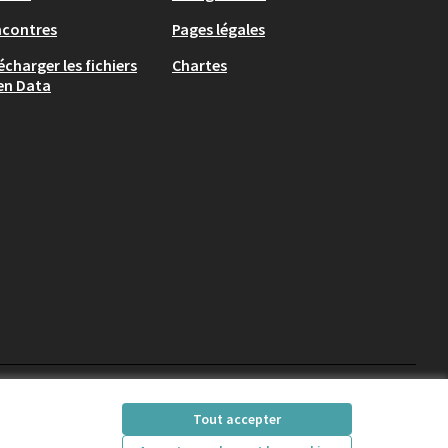
ncontres
Pages légales
écharger les fichiers
Chartes
en Data
participons.colombes
Tout accepter
(Lien externe)