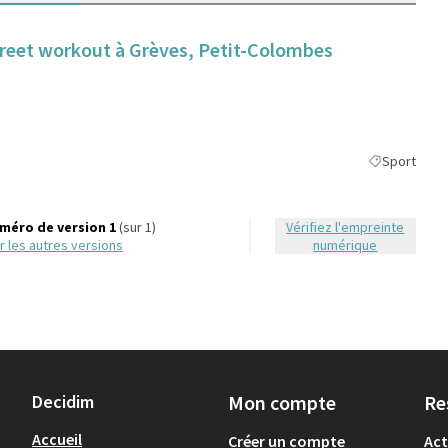
street workout à Grèves, Petit-Colombes
Sport
Filtrer les ré
méro de version 1
(sur 1)
Vérifiez l'empreinte
oir les autres versions
numérique
Decidim
Mon compte
Re
Accueil
Créer un compte
Act