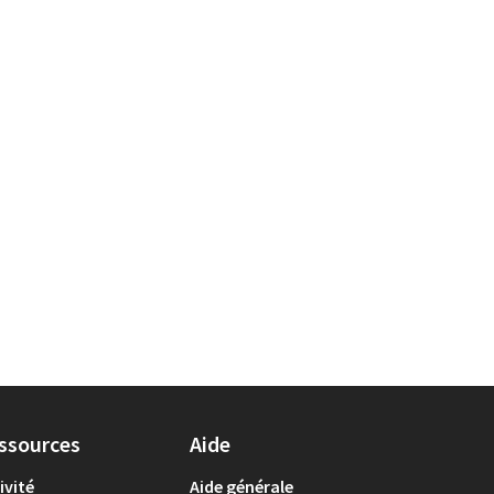
sultats de la catégorie : Sport
ssources
Aide
ivité
Aide générale