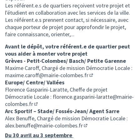
Les référent.e.s de quartiers reçoivent votre projet et
l'étudient en collaboration avec les services de la ville.
Les référent.e.s prennent contact, si nécessaire, avec
chaque porteur de projet pour approfondir le projet,
faire connaissance, orienter,...
Avant le dépôt, votre référent.e de quartier peut
vous aider à monter votre projet
Grèves - Petit-Colombes/ Basch/ Petite Garenne
Maxime Caroff, Chargé de mission Démocratie Locale :
maxime.caroff@mairie-colombes.fr
(S'ouvre dans un nouv
Europe/ Centre/ Vallées
Florence Gasparini-Laratte, Cheffe de projet
Démocratie Locale :
florence.gasparini-laratte@mairie-
colombes.fr
(S'ouvre dans un nouvel onglet)
Arc Sportif – Stade/ Fossés-Jean/ Agent Sarre
Alex Benuffe, Chargé de mission Démocratie Locale :
alex.benuffe@mairie-colombes.fr
(S'ouvre dans un nouvel 
Du 30 avril au 3 septembre