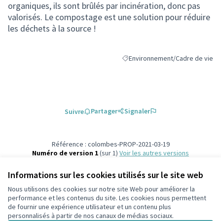
organiques, ils sont brûlés par incinération, donc pas
valorisés. Le compostage est une solution pour réduire
les déchets à la source !
Environnement/Cadre de vie
Filtrer les résultats de la catégo
Partager
Signaler
Suivre
Référence : colombes-PROP-2021-03-19
Numéro de version 1
(sur 1)
voir les autres versions
Vérifiez l'empreinte numérique
Informations sur les cookies utilisés sur le site web
Nous utilisons des cookies sur notre site Web pour améliorer la
Conditions d'utilisation
performance et les contenus du site. Les cookies nous permettent
Paramètres des cookies
de fournir une expérience utilisateur et un contenu plus
participons.colombes.fr sur Facebook
personnalisés à partir de nos canaux de médias sociaux.