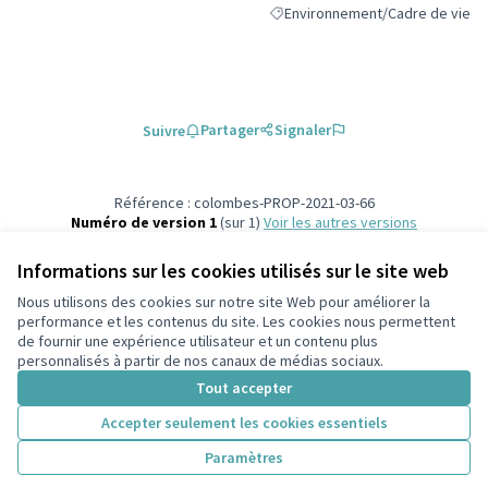
Environnement/Cadre de vie
Filtrer les résultats de la catégo
Partager
Signaler
Suivre
Référence : colombes-PROP-2021-03-66
Numéro de version 1
(sur 1)
voir les autres versions
Vérifiez l'empreinte numérique
Informations sur les cookies utilisés sur le site web
Nous utilisons des cookies sur notre site Web pour améliorer la
Conditions d'utilisation
performance et les contenus du site. Les cookies nous permettent
Paramètres des cookies
de fournir une expérience utilisateur et un contenu plus
participons.colombes.fr sur Facebook
personnalisés à partir de nos canaux de médias sociaux.
(Lien externe)
Tout accepter
Accepter seulement les cookies essentiels
Licence Cre
(Lien extern
Paramètres
(Lien externe)
Site réalisé grâce au
logiciel libre Decidim
.
(Lien externe)