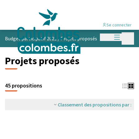
Se connecter
Menu princi
Menu p
Budget participatif 2021
/
Projets proposés
Projets proposés
45 propositions
Classement des propositions par :