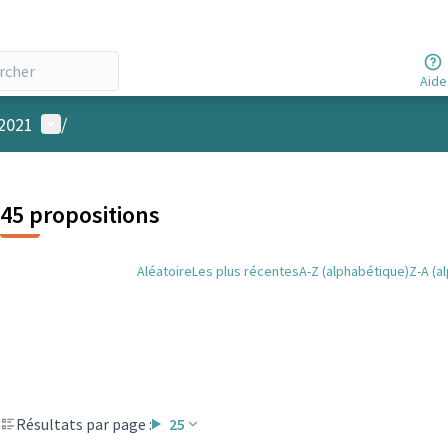
Aide
Menu utilisateur
 2021
/
45 propositions
Aléatoire
Les plus récentes
A-Z (alphabétique)
Z-A (a
Résultats par page :
25