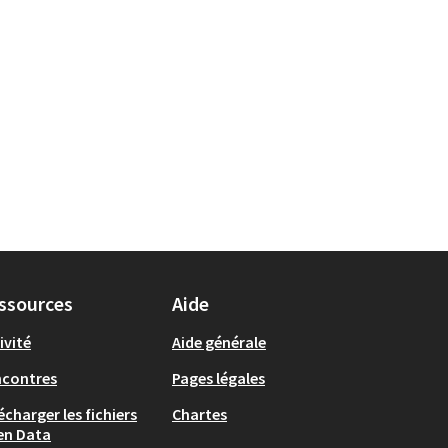
ssources
Aide
ivité
Aide générale
ncontres
Pages légales
écharger les fichiers
Chartes
en Data