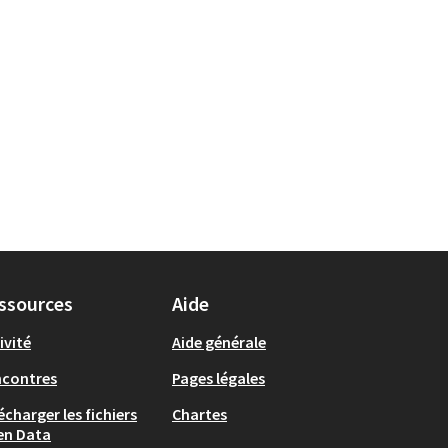
ssources
Aide
ivité
Aide générale
ncontres
Pages légales
écharger les fichiers
Chartes
en Data