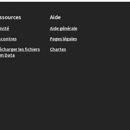
ssources
Aide
ivité
Aide générale
ncontres
Pages légales
écharger les fichiers
Chartes
en Data