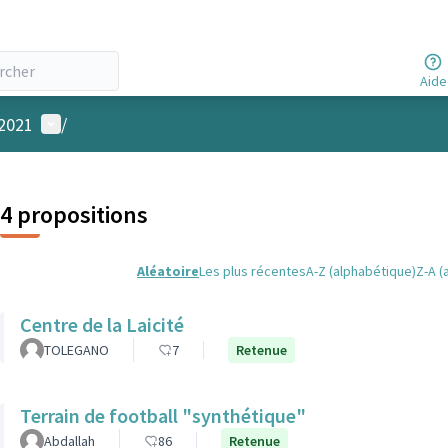
Aide
Menu utilisateur
 2021
/
4 propositions
Aléatoire
Les plus récentes
A-Z (alphabétique)
Z-A (
Centre de la Laicité
TOLEGANO
7
Retenue
Terrain de football "synthétique"
Abdallah
86
Retenue