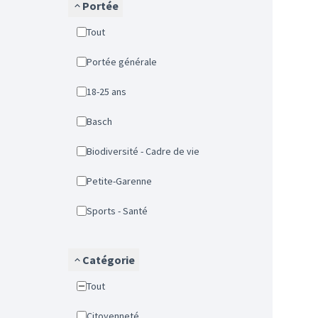
Portée
Tout
Portée générale
18-25 ans
Basch
Biodiversité - Cadre de vie
Petite-Garenne
Sports - Santé
Catégorie
Tout
Citoyenneté