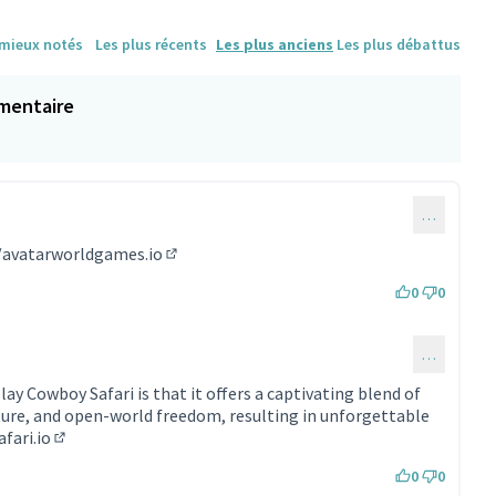
 mieux notés
Les plus récents
Les plus anciens
Les plus débattus
mentaire
…
taire 841)
/avatarworldgames.io
(Lien externe)
0
0
…
ommentaire 1984)
ay Cowboy Safari is that it offers a captivating blend of
ture, and open-world freedom, resulting in unforgettable
fari.io
(Lien externe)
0
0