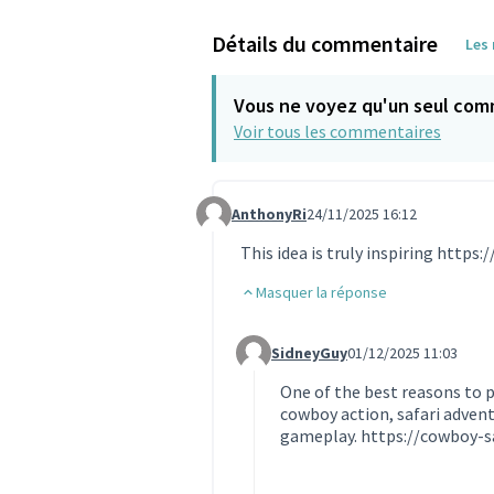
Détails du commentaire
Les
Vous ne voyez qu'un seul com
Voir tous les commentaires
AnthonyRi
24/11/2025 16:12
Commentaire 1984 (réponse au commen
This idea is truly inspiring
https:/
Masquer la réponse
SidneyGuy
01/12/2025 11:03
Commentaire 1997 (réponse au c
One of the best reasons to pl
cowboy action, safari adven
gameplay.
https://cowboy-sa