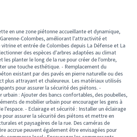
ette en une zone piétonne accueillante et dynamique,
La Garenne-Colombes, améliorant l'attractivité et
e vitrine et entrée de Colombes depuis La Défense et La
électionner des espèces d'arbres adaptées au climat
t les planter le long de la rue pour créer de l'ombre,
jouter une touche esthétique. - Remplacement du
éton existant par des pavés en pierre naturelle ou des
ct plus attrayant et chaleureux. Les matériaux utilisés
apants pour assurer la sécurité des piétons. -
r urbain : Ajouter des bancs confortables, des poubelles,
éléments de mobilier urbain pour encourager les gens à
e l'espace. - Eclairage et sécurité : Installer un éclairage
pour assurer la sécurité des piétons et mettre en
ecturales et paysagères de la rue. Des caméras de
cière accrue peuvent également être envisagées pour
on du commerce local : Encourager les commerçants