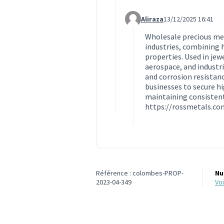
Aliraza
13/12/2025 16:41
Commentaire 2012 (réponse 
Wholesale precious met
industries, combining 
properties. Used in je
aerospace, and industria
and corrosion resistan
businesses to secure hi
maintaining consistent
https://rossmetals.co
Référence : colombes-PROP-
Nu
2023-04-349
v