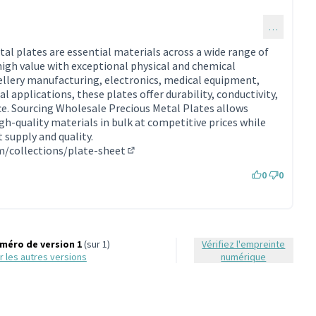
…
au commentaire 1997)
al plates are essential materials across a wide range of
high value with exceptional physical and chemical
wellery manufacturing, electronics, medical equipment,
l applications, these plates offer durability, conductivity,
ce. Sourcing Wholesale Precious Metal Plates allows
gh-quality materials in bulk at competitive prices while
 supply and quality.
m/collections/plate-sheet
(Lien externe)
0
0
méro de version 1
(sur 1)
Vérifiez l'empreinte
oir les autres versions
numérique